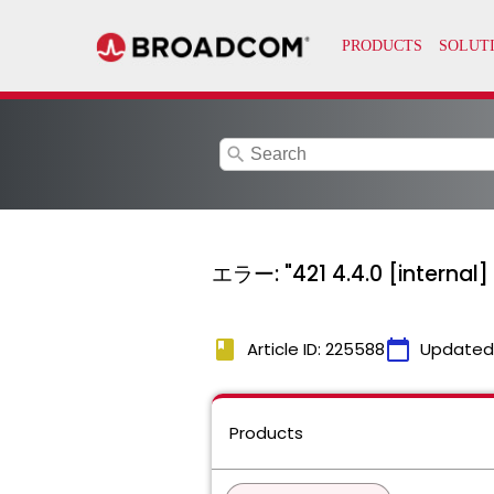
search
エラー: "421 4.4.0 [internal]
book
calendar_today
Article ID: 225588
Updated
Products