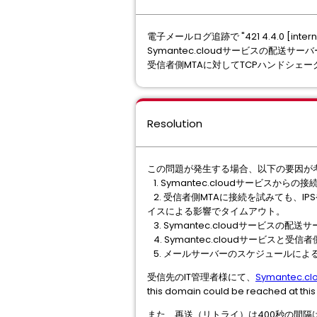
電子メールログ追跡で "421 4.4.0 [internal]
Symantec.cloudサービスの配送
受信者側MTAに対してTCPハンドシェ
Resolution
この問題が発生する場合、以下の要因が
1. Symantec.cloudサービスから
2. 受信者側MTAに接続を試みても、
イスによる影響でタイムアウト。
3. Symantec.cloudサービス
4. Symantec.cloudサービス
5. メールサーバーのスケジュールによ
受信先のIT管理者様にて、
Symantec.
this domain could be reach
また、再送（リトライ）は400秒の間隔は２