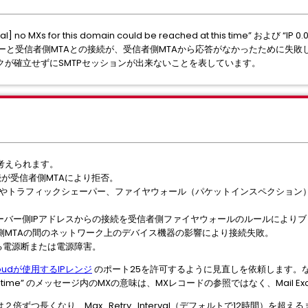
 no MXs for this domain could be reached at this time” および “
サーバーと受信者側MTAとの接続が、受信者側MTAから応答がなかったために失敗したこ
ークが確立せずにSMTPセッションが出来ないことを表しています。
考えられます。
の接続が受信者側MTAにより拒否。
IPSやトラフィックシェーパー、ファイヤウォール（パケットインスペクショ
の配送サーバー側IPアドレスからの接続を受信者側ファイヤウォールのルールにより
と受信者側MTAの間のネットワーク上のデバイス機器の影響により接続失敗。
る電源断または電源障害。
cloudが使用するIPレンジ
のポート25を許可するように見直しを依頼します。なお、"421 4.
ed at this time” のメッセージ内のMXの意味は、MXレコードの参照ではなく、Mail
倍ずつ長くなり、Max_Retry_Interval（デフォルトで12時間）を超え