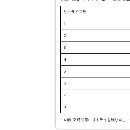
リトライ回数
1
2
3
4
5
6
7
8
この後 12 時間毎にリトライを繰り返し、