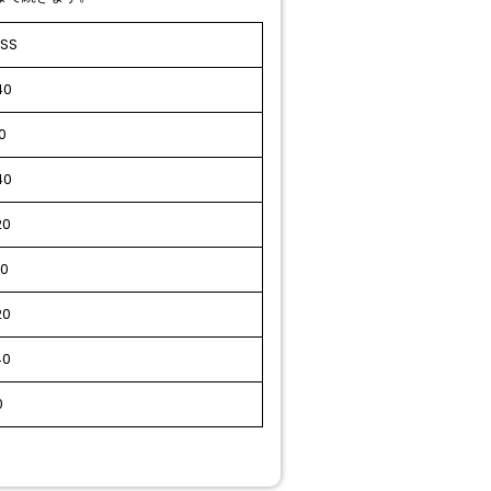
:SS
40
0
40
20
40
20
40
0