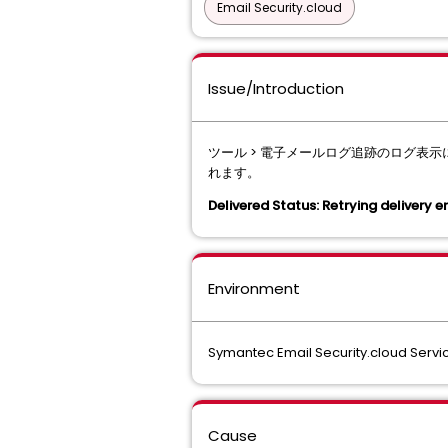
Email Security.cloud
Issue/Introduction
ツール > 電子メールログ追跡のログ表示にて "421 4.
れます。
Delivered Status: Retrying delivery e
Environment
Symantec Email Security.cloud Servi
Cause