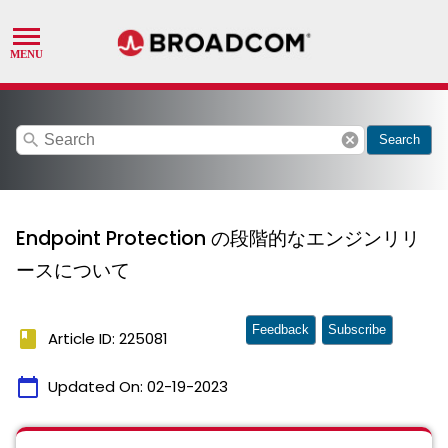
search
cancel
Search
Endpoint Protection の段階的なエンジンリリ
ースについて
Feedback
Subscribe
book
Article ID: 225081
calendar_today
Updated On:
02-19-2023