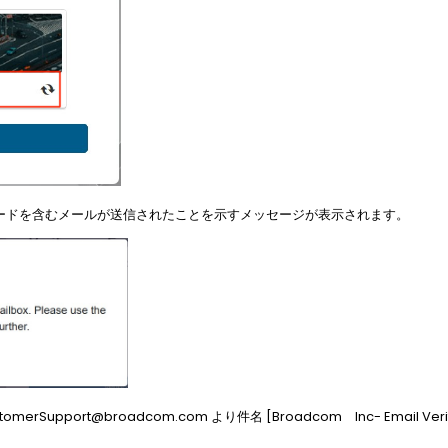
 宛に確認コードを含むメールが送信されたことを示すメッセージが表示されます。
Support@broadcom.com より件名 [Broadcom Inc- Email Ver