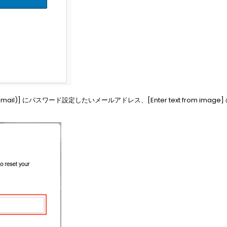
ogin (Email)] にパスワード設定したいメールアドレス、[Enter text from