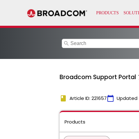
search
Broadcom Support P
book
calendar_today
Article ID: 221657
Updated 
Products