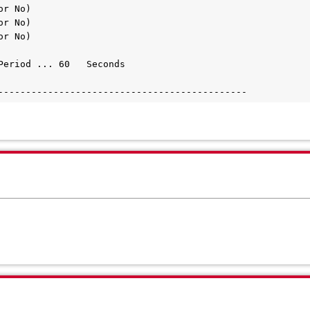
or No)                                       
or No)                                       
or No)                                       
                                             
Period ... 60   Seconds                      
                                             
---------------------------------------------