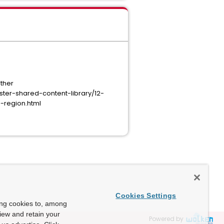
ether
er-shared-content-library/12-
-region.html
Cookies Settings
ing cookies to, among
view and retain your
Powered by