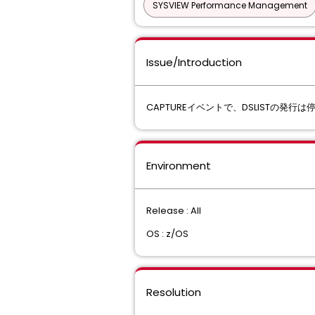
SYSVIEW Performance Management
Issue/Introduction
CAPTUREイベントで、DSLISTの発行
Environment
Release : All
OS : z/OS
Resolution