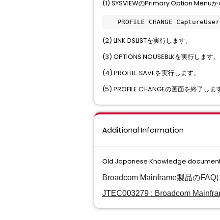
(1) SYSVIEWのPrimary Option
　　PROFILE CHANGE CaptureUser
(2) LINK DSLISTを実行します。
(3) OPTIONS NOUSEBLKを実行します。
(4) PROFILE SAVEを実行します。
(5) PROFILE CHANGEの画面を終了しま
Additional Information
Old Japanese Knowledge document 
Broadcom Mainframe
JTEC003279 : Broadcom Main