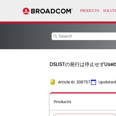
search
DSLISTの発行は停止せずUseb
book
calendar_today
Article ID: 208757
Updated
Products