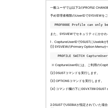
一般ユーザでは以下2のPROFILE CH
予め管理者権限のUserIDでSYSVIE
　PROF008E Profile can only be
また、SYSVIEWでセキュリティにか
1．CaptureUserIDでDSLISTにU
(1) SYSVIEWのPrimary Option
　　PROFILE SWITCH CaptureUser
※ CaptureUserIDには、ご利用のCap
(2) DSLISTコマンドを実行します。
(3) OPTIONSコマンドを実行します。
(4) コマンド欄の下にGSVX739I DSLI
2.DSLISTでUSEBLKが指定されていた