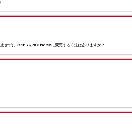
は停止せずにUseblkをNOUseblkに変更する方法はありますか？