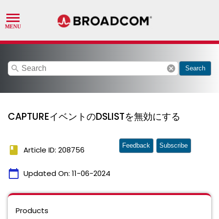
search
cancel
Search
CAPTUREイベントのDSLISTを無効にする
Feedback
Subscribe
book
Article ID: 208756
calendar_today
Updated On:
11-06-2024
Products