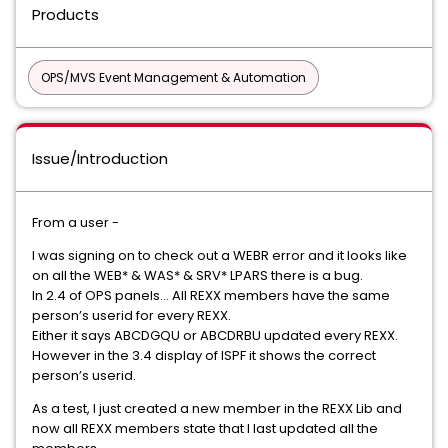
Products
OPS/MVS Event Management & Automation
Issue/Introduction
From a user -
I was signing on to check out a WEBR error and it looks like
on all the WEB* & WAS* & SRV* LPARS there is a bug.
In 2.4 of OPS panels… All REXX members have the same
person’s userid for every REXX.
Either it says ABCDGQU or ABCDRBU updated every REXX.
However in the 3.4 display of ISPF it shows the correct
person’s userid.
As a test, I just created a new member in the REXX Lib and
now all REXX members state that I last updated all the