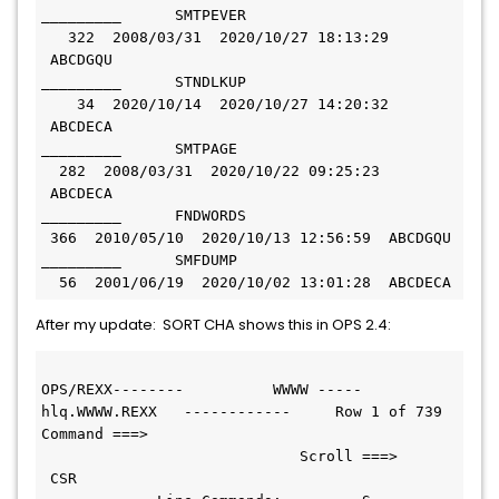
_________      SMTPEVER                       
   322  2008/03/31  2020/10/27 18:13:29 
 ABCDGQU
_________      STNDLKUP                       
    34  2020/10/14  2020/10/27 14:20:32 
 ABCDECA
_________      SMTPAGE                         
  282  2008/03/31  2020/10/22 09:25:23 
 ABCDECA
_________      FNDWORDS                       
 366  2010/05/10  2020/10/13 12:56:59  ABCDGQU
_________      SMFDUMP                         
  56  2001/06/19  2020/10/02 13:01:28  ABCDECA
After my update: SORT CHA shows this in OPS 2.4:
OPS/REXX--------          WWWW ----- 
hlq.WWWW.REXX   ------------     Row 1 of 739 
Command ===>                                   
                             Scroll ===>     
 CSR  