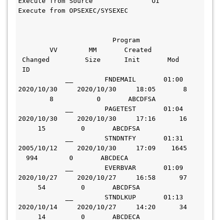
Execute from Source               OI         
Execute from OPSEXEC/SYSEXEC 
                        Program               
        VV        MM       Created           
 Changed         Size      Init       Mod     
 ID     
            __        FNDEMAIL       01:00   
2020/10/30     2020/10/30     18:05       8   
        8           0       ABCDFSA  
            __        PAGETEST       01:04   
2020/10/30     2020/10/30     17:16      16   
     15         0       ABCDFSA  
            __        STNDNTFY       01:31   
2005/10/12     2020/10/30     17:09    1645   
  994        0       ABCDECA  
            __        EVERBVAR       01:09   
2020/10/27     2020/10/27     16:58      97   
     54         0       ABCDFSA  
            __        STNDLKUP       01:13   
2020/10/14     2020/10/27     14:20      34   
     14         0       ABCDECA  