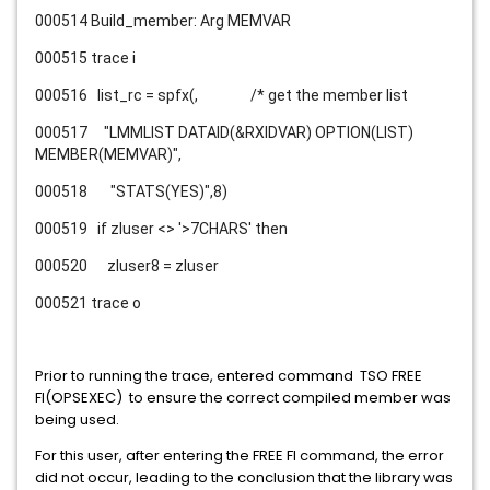
000514 Build_member: Arg MEMVAR
000515 trace i
000516 list_rc = spfx(, /* get the member list
000517 "LMMLIST DATAID(&RXIDVAR) OPTION(LIST)
MEMBER(MEMVAR)",
000518 "STATS(YES)",8)
000519 if zluser <> '>7CHARS' then
000520 zluser8 = zluser
000521 trace o
Prior to running the trace, entered command TSO FREE
FI(OPSEXEC) to ensure the correct compiled member was
being used.
For this user, after entering the FREE FI command, the error
did not occur, leading to the conclusion that the library was