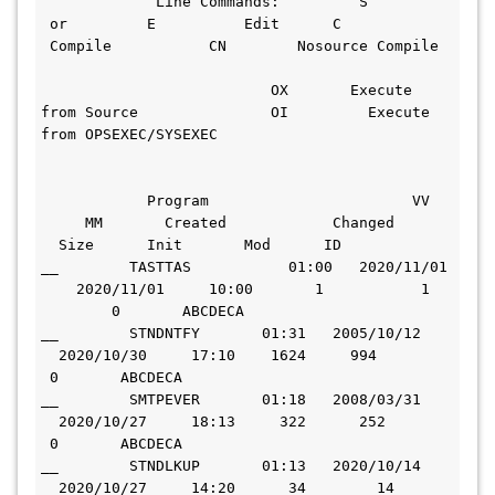
             Line Commands:         S         
 or         E          Edit      C         
 Compile           CN        Nosource Compile 
                          OX       Execute 
from Source               OI         Execute 
from OPSEXEC/SYSEXEC 
            Program                       VV   
     MM       Created            Changed       
  Size      Init       Mod      ID     
__        TASTTAS           01:00   2020/11/01 
    2020/11/01     10:00       1           1   
        0       ABCDECA  
__        STNDNTFY       01:31   2005/10/12   
  2020/10/30     17:10    1624     994       
 0       ABCDECA  
__        SMTPEVER       01:18   2008/03/31   
  2020/10/27     18:13     322      252       
 0       ABCDECA  
__        STNDLKUP       01:13   2020/10/14   
  2020/10/27     14:20      34        14       