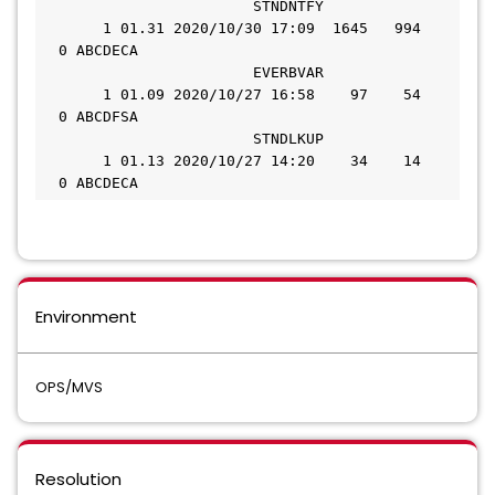
                        STNDNTFY               
       1 01.31 2020/10/30 17:09  1645   994   
  0 ABCDECA       
                        EVERBVAR               
       1 01.09 2020/10/27 16:58    97    54   
  0 ABCDFSA       
                        STNDLKUP               
       1 01.13 2020/10/27 14:20    34    14   
  0 ABCDECA       
Environment
OPS/MVS
Resolution