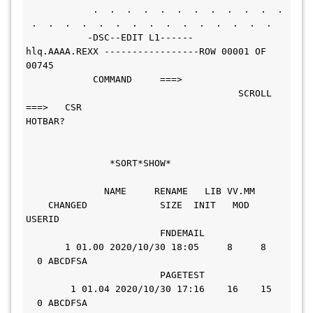
            .  .  .  .  .  .  .  .  .  .  .  . 
 .  .  .  .  .  .  .  .  .  .  .  .  .  .  .
           -DSC--EDIT L1------       
hlq.AAAA.REXX -----------------ROW 00001 OF 
00745 
            COMMAND     ===>                   
                                      SCROLL 
===>   CSR       
HOTBAR?                                       
               *SORT*SHOW*                     
              NAME     RENAME   LIB VV.MM     
    CHANGED             SIZE  INIT   MOD 
USERID        
                        FNDEMAIL               
       1 01.00 2020/10/30 18:05     8     8   
  0 ABCDFSA       
                        PAGETEST               
        1 01.04 2020/10/30 17:16    16    15   
  0 ABCDFSA       