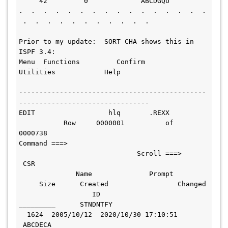
     42         0             ABCDGQU  
.  .  .  .  .  .  .  .  .  .  .  .  .  .  .  . 
 .  .  .  .  .  .  .  .  .  .  .
Prior to my update:  SORT CHA shows this in 
ISPF 3.4:
Menu  Functions         Confirm           
Utilities            Help                     
----------------------------------------------
-------------------------------- 
EDIT                  hlq       .REXX         
           Row     0000001          of         
0000738 
Command ===>                                   
                             Scroll ===>     
 CSR  
              Name              Prompt         
     Size      Created                 Changed 
                  ID   
_________      STNDNTFY                       
  1624  2005/10/12  2020/10/30 17:10:51 
 ABCDECA