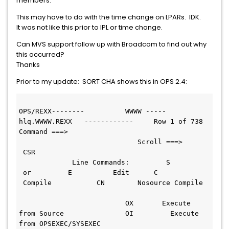
members.
This may have to do with the time change on LPARs. IDK.
It was not like this prior to IPL or time change.
Can MVS support follow up with Broadcom to find out why
this occurred?
Thanks
Prior to my update: SORT CHA shows this in OPS 2.4:
OPS/REXX--------          WWWW ----- 
hlq.WWWW.REXX   ------------     Row 1 of 738 
Command ===>                                   
                             Scroll ===>     
 CSR  
             Line Commands:         S         
 or         E          Edit      C         
 Compile           CN        Nosource Compile 
                          OX       Execute 
from Source               OI         Execute 
from OPSEXEC/SYSEXEC 