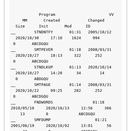
            Program                       VV   
     MM       Created            Changed       
  Size      Init       Mod      ID     
__        STNDNTFY       01:31   2005/10/12   
  2020/10/30     17:10    1624     994       
 0       ABCDGQU  
__        SMTPEVER       01:18   2008/03/31   
  2020/10/27     18:13     322      252       
 0       ABCDGQU  
__        STNDLKUP       01:13   2020/10/14   
  2020/10/27     14:20      34        14       
  0       ABDGQU  
__        SMTPAGE        01:14   2008/03/31   
  2020/10/22     09:25     282      252       
 0       ABCDGQU  
__        FNDWORDS                 01:18   
2010/05/10     2020/10/13     12:56     366   
    13         0             ABCDGQU  
__        SMFDUMP                   01:21   
2001/06/19     2020/10/02     13:01      56   