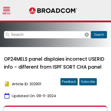
search
cancel
Search
OP24MELS panel displaies incorrect USERID
info - different from ISPF SORT CHA panel
Feedback
Subscribe
book
Article ID: 202901
calendar_today
Updated On:
09-11-2024