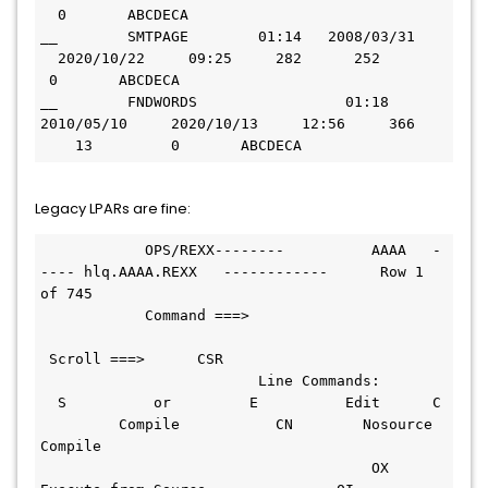
  0       ABCDECA  
__        SMTPAGE        01:14   2008/03/31   
  2020/10/22     09:25     282      252       
 0       ABCDECA  
__        FNDWORDS                 01:18   
2010/05/10     2020/10/13     12:56     366   
    13         0       ABCDECA  
Legacy LPARs are fine:
            OPS/REXX--------          AAAA   -
---- hlq.AAAA.REXX   ------------      Row 1 
of 745 
            Command ===>                       
 Scroll ===>      CSR  
                         Line Commands:       
  S          or         E          Edit      C 
         Compile           CN        Nosource 
Compile             
                                      OX       