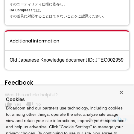
そのユーティリティ仕様に依存
し、
CA Compress
では、
その
差異に
対応することはできないことを
ご認識ください。
Additional Information
Old Japanese Knowledge document ID: JTEC002959
Feedback
Was this article helpful?
Cookies
thumb_up
thumb_down
Yes
No
Broadcom and our partners use technology, including cookies
to, among other things, operate the site, analyze site usage,
Powered by
view and retain your site interactions, improve your experience
and help us advertise. Click “Cookie Settings” to manage your
privacy choices. By continuing to use our site, you agree to