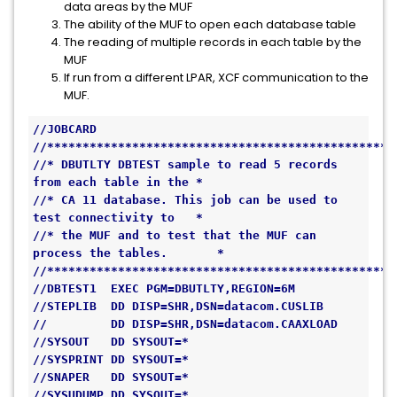
data areas by the MUF
The ability of the MUF to open each database table
The reading of multiple records in each table by the
MUF
If run from a different LPAR, XCF communication to the
MUF.
//JOBCARD
//*************************************************
//* DBUTLTY DBTEST sample to read 5 records 
from each table in the *
//* CA 11 database. This job can be used to 
test connectivity to   *
//* the MUF and to test that the MUF can 
process the tables.       *
//*************************************************
//DBTEST1  EXEC PGM=DBUTLTY,REGION=6M 
//STEPLIB  DD DISP=SHR,DSN=datacom.CUSLIB 
//         DD DISP=SHR,DSN=datacom.CAAXLOAD 
//SYSOUT   DD SYSOUT=* 
//SYSPRINT DD SYSOUT=* 
//SNAPER   DD SYSOUT=* 
//SYSUDUMP DD SYSOUT=*