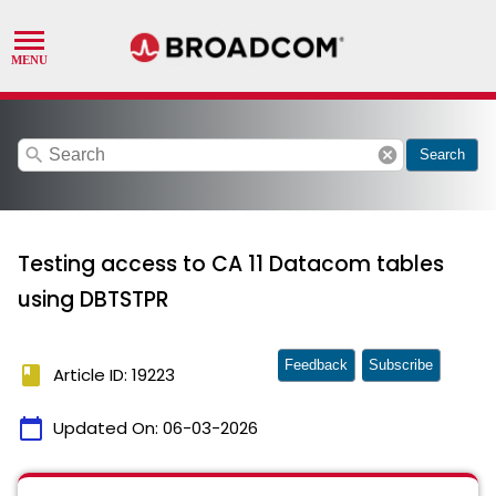
search
cancel
Search
Testing access to CA 11 Datacom tables
using DBTSTPR
Feedback
Subscribe
book
Article ID: 19223
calendar_today
Updated On:
06-03-2026