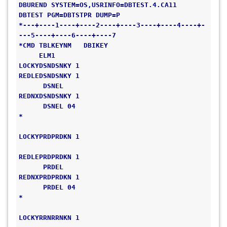
DBUREND SYSTEM=OS,USRINFO=DBTEST.4.CA11 
DBTEST PGM=DBTSTPR DUMP=P 
*---+----1----+----2----+----3----+----4----+-
---5----+----6----+----7
*CMD TBLKEYNM   DBIKEY                         
     ELM1 
LOCKYDSNDSNKY 1 
REDLEDSNDSNKY 1                               
      DSNEL 
REDNXDSNDSNKY 1                               
      DSNEL 04 
*                                             
LOCKYPRDPRDKN 1                               
REDLEPRDPRDKN 1                               
      PRDEL 
REDNXPRDPRDKN 1                               
      PRDEL 04 
*                                             
LOCKYRRNRRNKN 1                               