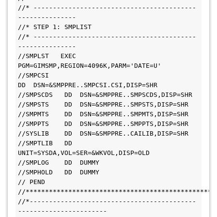
//* ------------------------------------------
---------------
//* STEP 1: SMPLIST
//* ------------------------------------------
---------------
//SMPLST   EXEC 
PGM=GIMSMP,REGION=4096K,PARM='DATE=U'
//SMPCSI    
DD  DSN=&SMPPRE..SMPCSI.CSI,DISP=SHR
//SMPSCDS   DD  DSN=&SMPPRE..SMPSCDS,DISP=SHR
//SMPSTS    DD  DSN=&SMPPRE..SMPSTS,DISP=SHR
//SMPMTS    DD  DSN=&SMPPRE..SMPMTS,DISP=SHR
//SMPPTS    DD  DSN=&SMPPRE..SMPPTS,DISP=SHR
//SYSLIB    DD  DSN=&SMPPRE..CAILIB,DISP=SHR
//SMPTLIB   DD  
UNIT=SYSDA,VOL=SER=&WKVOL,DISP=OLD
//SMPLOG    DD  DUMMY
//SMPHOLD   DD  DUMMY
// PEND
//*************************************************
//*-------------------------------------------
-----------------------