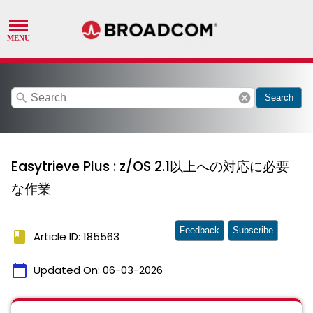
search
cancel
Search
Easytrieve Plus : z/OS 2.1以上への対応に必要
な作業
Feedback
Subscribe
book
Article ID: 185563
calendar_today
Updated On:
06-03-2026