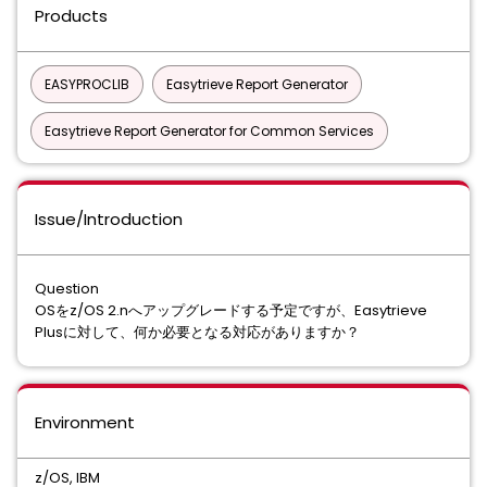
Products
EASYPROCLIB
Easytrieve Report Generator
Easytrieve Report Generator for Common Services
Issue/Introduction
Question
OSをz/OS 2.nへアップグレードする予定ですが、Easytrieve
Plusに対して、何か必要となる対応がありますか？
Environment
z/OS, IBM