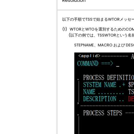
Resolution
以下の手順でTSSで始まるWTORメッ
(1) WTORとWTOを選別するためのCOM
(以下の例では、TSSWTORという名
STEPNAME、MACRO および D