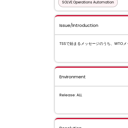
SOLVE:Operations Automation
Issue/Introduction
TSSで始まるメッセージのうち、WTO
Environment
Release: ALL