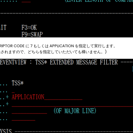
DESCRIPTOR CODE に 7 もしくは APPLICATION を指定して実行します。
N に変換されますので、どちらを指定していただいても構いません。)