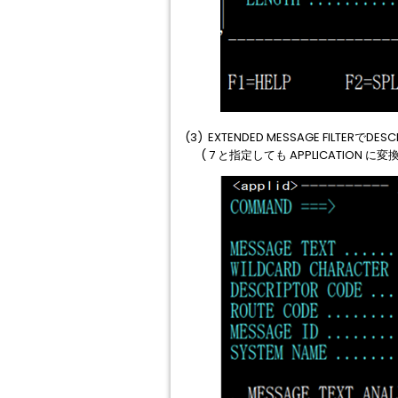
(3) EXTENDED MESSAGE FILTERで
( 7 と指定しても APPLICATIO