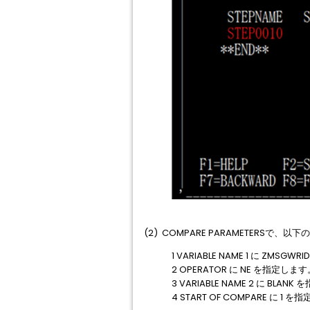
(2) COMPARE PARAMETERS
1 VARIABLE NAME 1 に ZMSG
2 OPERATOR に NE を指定します
3 VARIABLE NAME 2 に BLAN
4 START OF COMPARE に 1 