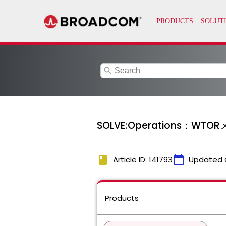
search
SOLVE:Operations：
book
calendar_today
Article ID: 141793
Updated 
Products