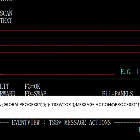
GLOBAL PROCESSである TSSWTOR をMESSAGE ACTIONのPROCESS