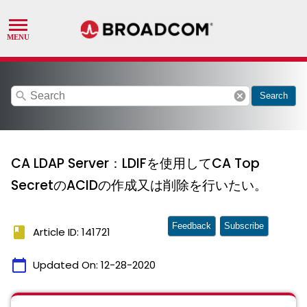
search
cancel
Search
CA LDAP Server：LDIFを使用してCA Top
SecretのACIDの作成又は削除を行いたい。
Feedback
Subscribe
book
Article ID: 141721
calendar_today
Updated On:
12-28-2020