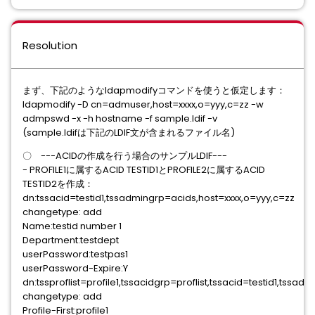
Resolution
まず、下記のようなldapmodifyコマンドを使うと仮定します：
ldapmodify -D cn=admuser,host=xxxx,o=yyy,c=zz -w
admpswd -x -h hostname -f sample.ldif -v
(sample.ldifは下記のLDIF文が含まれるファイル名)
〇 ---ACIDの作成を行う場合のサンプルLDIF---
- PROFILE1に属するACID TESTID1とPROFILE2に属するACID
TESTID2を作成：
dn:tssacid=testid1,tssadmingrp=acids,host=xxxx,o=yyy,c=zz
changetype: add
Name:testid number 1
Department:testdept
userPassword:testpas1
userPassword-Expire:Y
dn:tssproflist=profile1,tssacidgrp=proflist,tssacid=testid1,tssa
changetype: add
Profile-First:profile1