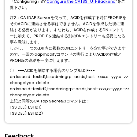
「Configuring」の”
Configure the CATSS_UTF Backend
”をご
覧下さい。
注2：CA LDAP Serverを使って、ACIDを作成する時にPROFLIEを
そのACIDに連結させる事はできません。ACIDを作成した後に連
結する必要があります。すなわち、ACIDを作成するDNエントリ
ーに加えて、PROFILEを連結する別のDNエントリーも必要になる
事を意味します。
しかし、一つのLDIF内に複数のDNエントリーを含む事ができます
ので、一回のldapmodifyコマンドの実行によりACIDの作成と
PROFILEの連結を一度に行えます。
〇 ---ACIDを削除する場合のサンプルLDIF---
dn:tssacid=testid1,tssadmingrp=acids,host=xxxx,o=yyy,c=zz
changetype: delete
dn:tssacid=testid2,tssadmingrp=acids,host=xxxx,o=yyy,c=zz
changetype: delete
上記と同等のCA Top Secretのコマンドは：
TSS DEL(TESTID1)
TSS DEL(TESTID2)
Feedback