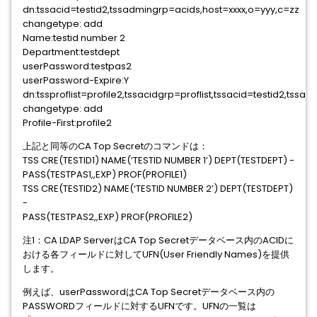
dn:tssacid=testid2,tssadmingrp=acids,host=xxxx,o=yyy,c=zz
changetype: add
Name:testid number 2
Department:testdept
userPassword:testpas2
userPassword-Expire:Y
dn:tssproflist=profile2,tssacidgrp=proflist,tssacid=testid2,tss
changetype: add
Profile-First:profile2
上記と同等のCA Top Secretのコマンドは：
TSS CRE(TESTID1) NAME(‘TESTID NUMBER 1’) DEPT(TESTDEPT) -
PASS(TESTPAS1,,EXP) PROF(PROFILE1)
TSS CRE(TESTID2) NAME(‘TESTID NUMBER 2’) DEPT(TESTDEPT)
-
PASS(TESTPAS2,,EXP) PROF(PROFILE2)
注1：CA LDAP ServerはCA Top Secretデータベース内のACIDに
おける各フィールドに対してUFN(User Friendly Names)を提供
します。
例えば、userPasswordはCA Top Secretデータベース内の
PASSWORDフィールドに対するUFNです。UFNの一覧は