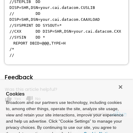
//STEPLIB DD
DISP=SHR,DSN=your.cai.datacom.CUSLIB
// DD
DISP=SHR,DSN=your.cai.datacom.CAAXLOAD
//SYSPRINT DD SYSOUT=*
//CXX DD DISP=SHR,DSN=your.cai.datacom.CXX
//SYSIN DD *
REPORT DBID=@@@,TYPE=H
/*
//
Feedback
Was this article helpful?
Cookies
thumb_up
thumb_down
Yes
No
Broadcom and our partners use technology, including cookies
to, among other things, operate the site, analyze site usage,
Powered by
view and retain your site interactions, improve your experience
and help us advertise. Click “Cookie Settings” to manage your
privacy choices. By continuing to use our site, you agree to