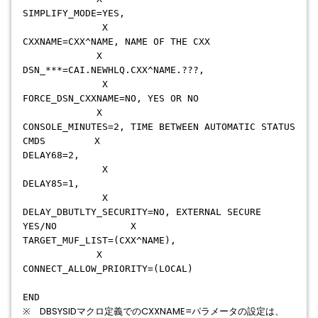
SIMPLIFY_MODE=YES,
X
CXXNAME=CXX^NAME, NAME OF THE CXX
X
DSN_***=CAI.NEWHLQ.CXX^NAME.???,
X
FORCE_DSN_CXXNAME=NO, YES OR NO
X
CONSOLE_MINUTES=2, TIME BETWEEN AUTOMATIC STATUS
CMDS X
DELAY68=2,
X
DELAY85=1,
X
DELAY_DBUTLTY_SECURITY=NO, EXTERNAL SECURE
YES/NO X
TARGET_MUF_LIST=(CXX^NAME),
X
CONNECT_ALLOW_PRIORITY=(LOCAL)
END
※ DBSYSIDマクロ定義でのCXXNAME=パラメータの設定は、