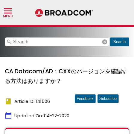
search
cancel
Search
CA Datacom/AD：CXXのバージョンを確認す
る⽅法はありますか？
Feedback
Subscribe
book
Article ID: 141506
calendar_today
Updated On:
04-22-2020