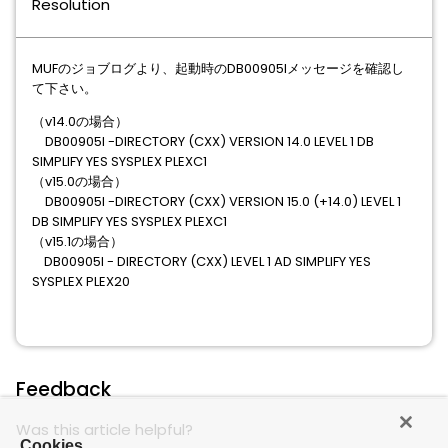
Resolution
MUFのジョブログより、起動時のDB00905Iメッセージを確認し
て下さい。
（v14.0の場合）
DB00905I -DIRECTORY (CXX) VERSION 14.0 LEVEL 1 DB
SIMPLIFY YES SYSPLEX PLEXC1
（v15.0の場合）
DB00905I -DIRECTORY (CXX) VERSION 15.0 (+14.0) LEVEL 1
DB SIMPLIFY YES SYSPLEX PLEXC1
（v15.1の場合）
DB00905I - DIRECTORY (CXX) LEVEL 1 AD SIMPLIFY YES
SYSPLEX PLEX20
Feedback
Was this article helpful?
Cookies