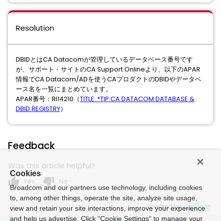
Resolution
DBIDとはCA Datacomが管理しているデータベース番号です
が、サポート・サイトのCA Support Onlineより、以下のAPAR
情報でCA Datacom/ADを使うCAプロダクトのDBIDやデータベ
ース名を一覧にまとめています。
APAR番号：RI14210（
TITLE: *TIP:CA DATACOM DATABASE &
DBID REGISTRY
）
Feedback
Was this article helpful?
Cookies
thumb_up
thumb_down
Yes
No
Broadcom and our partners use technology, including cookies
to, among other things, operate the site, analyze site usage,
Powered by
view and retain your site interactions, improve your experience
and help us advertise. Click “Cookie Settings” to manage your