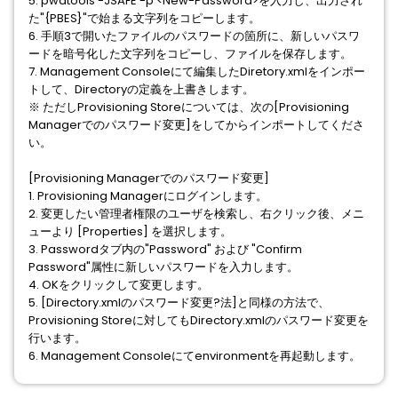
5. pwdtools -JSAFE -p <New-Password>を入力し、出力され
た"{PBES}"で始まる文字列をコピーします。
6. 手順3で開いたファイルのパスワードの箇所に、新しいパスワ
ードを暗号化した文字列をコピーし、ファイルを保存します。
7. Management Consoleにて編集したDiretory.xmlをインポー
トして、Directoryの定義を上書きします。
※ ただしProvisioning Storeについては、次の[Provisioning
Managerでのパスワード変更]をしてからインポートしてくださ
い。
[Provisioning Managerでのパスワード変更]
1. Provisioning Managerにログインします。
2. 変更したい管理者権限のユーザを検索し、右クリック後、メニ
ューより [Properties] を選択します。
3. Passwordタブ内の"Password" および "Confirm
Password"属性に新しいパスワードを入力します。
4. OKをクリックして変更します。
5. [Directory.xmlのパスワード変更?法]と同様の方法で、
Provisioning Storeに対してもDirectory.xmlのパスワード変更を
行います。
6. Management Consoleにてenvironmentを再起動します。