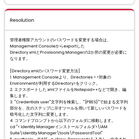
Resolution
管理者権限アカウントのパスワードを変更する場合は、
Management Consoleからexportした
Directory.xmlとProvisioning Managerの2か所の変更が必要に
なります。
[Directory.xmlのパスワード変更方法]
1. Management Consoleより、Directories > <対象の
Environmentが利用するDirectory>をクリック。
2. エクスポートした.xmlファイルをNotepad++などで開き、編
集します。
3. "Credentials user"文字列を検索し、"{PBES}"で始まる文字列
部分を、次のステップに示すツールを用いて新しいパスワードを
暗号化した文字列に変更します。
4. コマンドプロンプトから以下のフォルダに移動します。
cd "< Identity Managerインストールフォルダ>\IAM
Suite\Identity Manager\tools\PasswordTool"