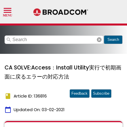
search
cancel
Search
CA SOLVE:Access：Install Utility実行で初期画
面に戻るエラーの対応方法
Feedback
Subscribe
book
Article ID: 136816
calendar_today
Updated On:
03-02-2021