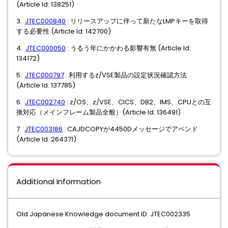
(Article Id: 138251)
3.
JTEC000840
: リリースアップに伴って新たなLMPキーを取得
する必要性 (Article Id: 142700)
4.
JTEC000050
: うるう年にかかわる影響有無 (Article Id:
134172)
5.
JTEC000797
: 利用するz/VSE製品の設定状況確認方法
(Article Id: 137785)
6.
JTEC002740
: z/OS、z/VSE、CICS、DB2、IMS、CPUとの互
換対応（メインフレーム製品全般）(Article Id: 136491)
7.
JTEC003186
: CAJDCOPYが4450Dメッセージでアベンド
(Article Id: 264371)
Additional Information
Old Japanese Knowledge document ID: JTEC002335