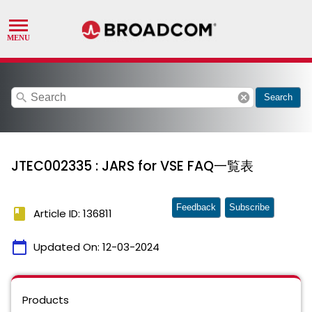
search
cancel
Search
JTEC002335 : JARS for VSE FAQ一覧表
Feedback
Subscribe
book
Article ID: 136811
calendar_today
Updated On:
12-03-2024
Products