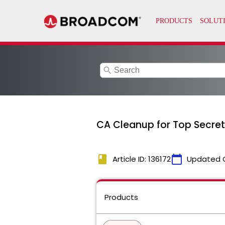
search
CA Cleanup for Top 
book
calendar_today
Article ID: 136172
Updated 
Products