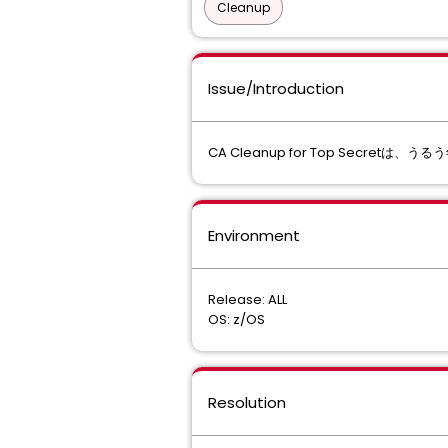
Cleanup
Issue/Introduction
CA Cleanup for Top Secret
Environment
Release: ALL
OS: z/OS
Resolution