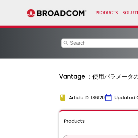
search
Vantage ：使用パラメータ
book
calendar_today
Article ID: 136120
Updated 
Products