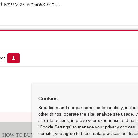
は、以下のリンクからご確認ください。
pdf
get_app
Cookies
Broadcom and our partners use technology, includ
other things, operate the site, analyze site usage, 
site interactions, improve your experience and help 
“Cookie Settings” to manage your privacy choices. 
our site, you agree to these data practices as descr