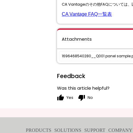
CA Vantageのその他FAQについて
CA Vantage FAQ一覧表
Attachments
1696468540280__Q001 panel sample.
Feedback
Was this article helpful?
thumb_up
thumb_down
Yes
No