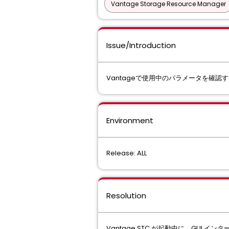
Vantage Storage Resource Manager
Issue/Introduction
Vantageで使用中のパラメータを確認
Environment
Release: ALL
Resolution
Vantage STC が起動中に、GUI 