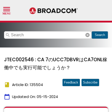
search
cancel
Search
JTEC002546 : CA 7のUCC7DBVRはCA7ONL稼
働中でも実行可能でしょうか？
Feedback
Subscribe
book
Article ID: 135504
calendar_today
Updated On:
05-15-2024