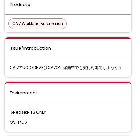
Products
CA 7 Workload Automation
Issue/Introduction
CA 7のUCC7DBVRはCA7ONL稼働中でも実⾏可能でしょうか？
Environment
Release:R11.3 ONLY
OS: z/OS