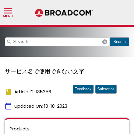
search
cancel
Search
サービス名で使用できない文字
Feedback
Subscribe
book
Article ID: 135356
calendar_today
Updated On:
10-18-2023
Products