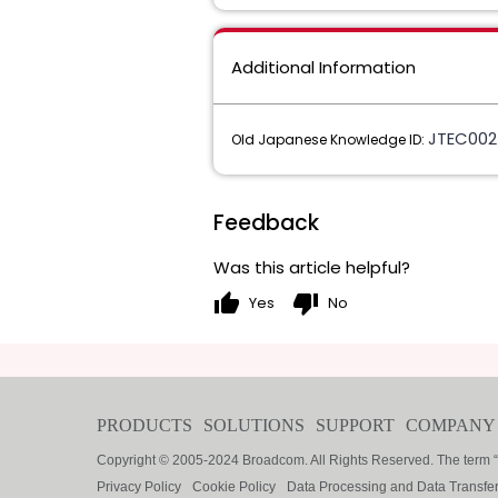
Additional Information
JTEC002
Old Japanese Knowledge ID:
Feedback
Was this article helpful?
thumb_up
thumb_down
Yes
No