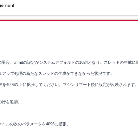
gement
の場合、ulimitの設定がシステムデフォルトの1024となり、
スレッドの生成に
ルアップ処理の新たなスレッドの生成ができなかった状況です。
限を4096以上に拡張してください。
マシンリブート後に設定が反映されます
の行を追加。
ァイルの次のパラメータを
4096
に拡張。