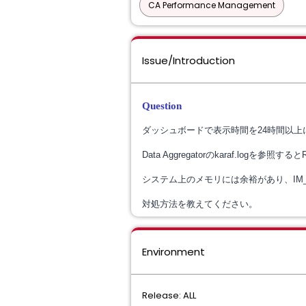
CA Performance Management
Issue/Introduction
Question
ダッシュボードで表示時間を
24
時間以上
Data Aggregator
の
karaf.log
を参照すると
システム上のメモリには余裕があり、
IM
対処方法を教えてください。
Environment
Release: ALL