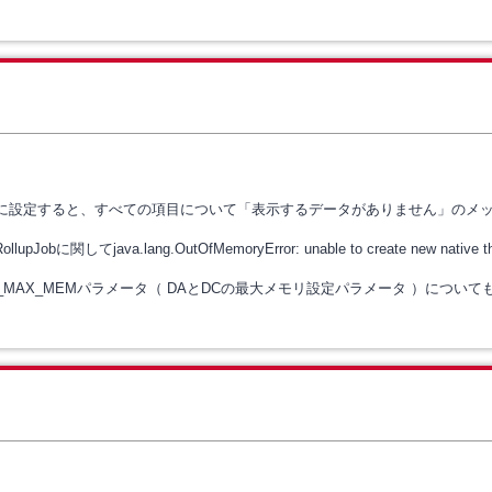
に設定すると、すべての項目について「表示するデータがありません」のメ
RollupJob
に関して
java.lang.OutOfMemoryError: unable to create new nati
_MAX_MEM
パラメータ（ DAとDCの最大メモリ設定パラメータ
）について