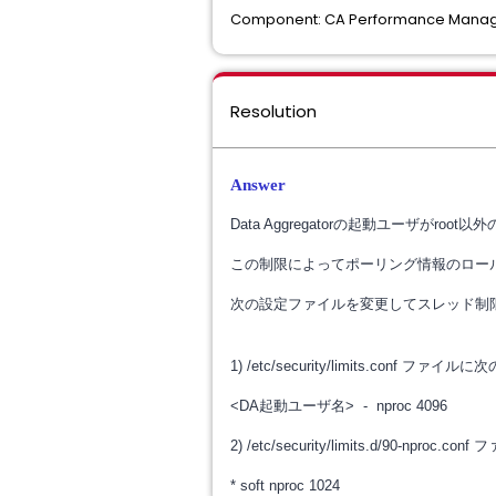
Component: CA Performance Mana
Resolution
Answer
Data Aggregator
の起動ユーザがroot以外
この制限によってポーリング情報のロー
次の設定ファイルを変更して
スレッド制
1)
/etc/security/limits.conf
ファイルに次
<DA起動
ユーザ名
> - nproc 4096
2)
/etc/security/limits.d/90-nproc.conf
フ
* soft nproc 1024