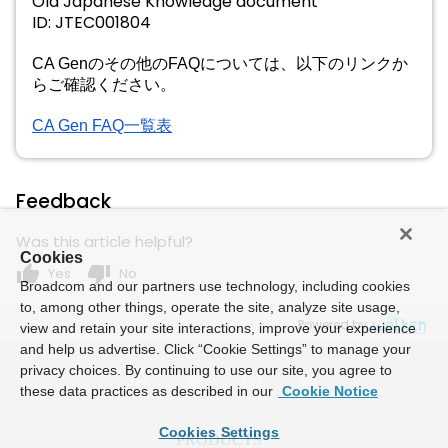
Old Japanese Knowledge document
ID:
JTEC001804
CA Genのその他のFAQについては、
以下のリンクか
らご確認ください。
CA Gen FAQ
一覧表
Feedback
Was this article helpful?
Cookies
thumb_up
thumb_down
Yes
No
Broadcom and our partners use technology, including cookies
to, among other things, operate the site, analyze site usage,
Powered by
view and retain your site interactions, improve your experience
and help us advertise. Click “Cookie Settings” to manage your
privacy choices. By continuing to use our site, you agree to
these data practices as described in our
Cookie Notice
Cookies Settings