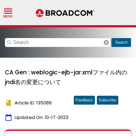
search
cancel
Search
CA Gen : weblogic-ejb-jar.xmlファイル内の
jndi名の変更について
Feedback
Subscribe
book
Article ID: 135089
calendar_today
Updated On:
10-17-2023