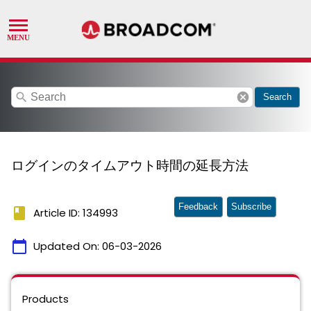
search
cancel
Search
ログインのタイムアウト時間の延長方法
Feedback
Subscribe
book
Article ID: 134993
calendar_today
Updated On:
06-03-2026
Products