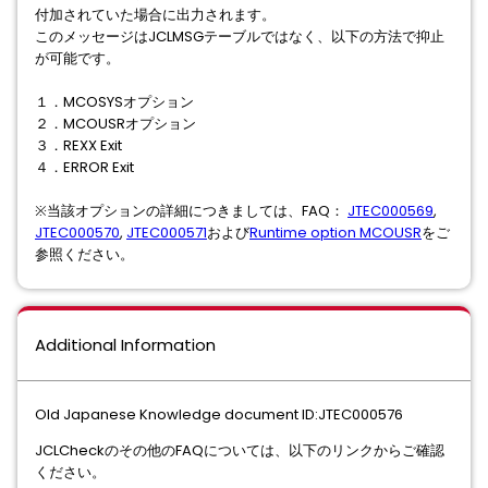
付加されていた場合に出⼒されます。
このメッセージはJCLMSGテーブルではなく、以下の⽅法で抑⽌
が可能です。
１．MCOSYSオプション
２．MCOUSRオプション
３．REXX Exit
４．ERROR Exit
※当該オプションの詳細につきましては、FAQ：
JTEC000569
,
JTEC000570
,
JTEC000571
および
Runtime option MCOUSR
をご
参照ください。
Additional Information
Old Japanese Knowledge document ID:JTEC000576
JCLCheckのその他のFAQについては、以下のリンクからご確認
ください。