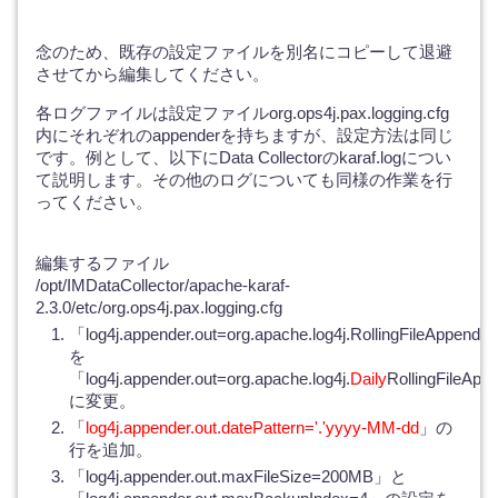
念のため、既存の設定ファイルを別名にコピーして退避
させてから編集してください。
各ログファイルは設定ファイルorg.ops4j.pax.logging.cfg
内にそれぞれのappenderを持ちますが、設定方法は同じ
です。例として、以下にData Collectorのkaraf.logについ
て説明します。その他のログについても同様の作業を行
ってください。
編集するファイル
/opt/IMDataCollector/apache-karaf-
2.3.0/etc/org.ops4j.pax.logging.cfg
「log4j.appender.out=org.apache.log4j.RollingFileAppende
を
「log4j.appender.out=org.apache.log4j.
Daily
RollingFileAp
に変更。
「
log4j.appender.out.datePattern='.'yyyy-MM-dd
」の
行を追加。
「log4j.appender.out.maxFileSize=200MB」と