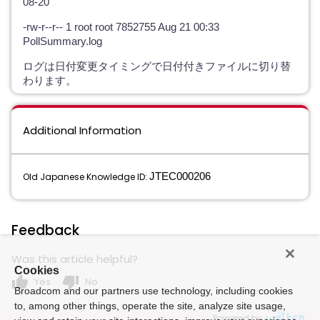
08-20
-rw-r--r-- 1 root root 7852755 Aug 21 00:33
PollSummary.log
ログは日付変更タイミングで日付付きファイルに切り替
わります。
Additional Information
JTEC000206
Old Japanese Knowledge ID:
Feedback
Was this article helpful?
Cookies
thumb_up
thumb_down
Yes
No
Broadcom and our partners use technology, including cookies
to, among other things, operate the site, analyze site usage,
Powered by