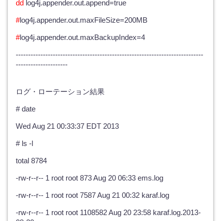
dd
log4j.appender.out.append=true
#
log4j.appender.out.maxFileSize=200MB
#
log4j.appender.out.maxBackupIndex=4
----------------------------------------------------------------------------
---------------------
ログ・ローテーション結果
# date
Wed Aug 21 00:33:37 EDT 2013
# ls -l
total 8784
-rw-r--r-- 1 root root 873 Aug 20 06:33 ems.log
-rw-r--r-- 1 root root 7587 Aug 21 00:32 karaf.log
-rw-r--r-- 1 root root 1108582 Aug 20 23:58 karaf.log.2013-