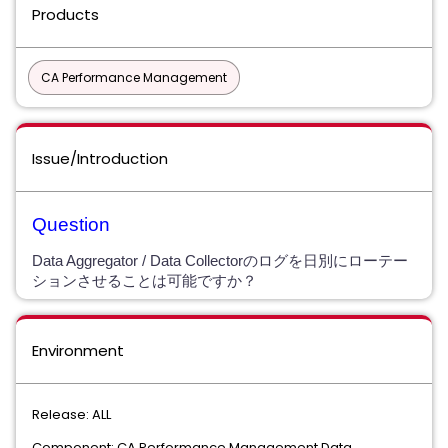
Products
CA Performance Management
Issue/Introduction
Question
Data Aggregator / Data Collectorのログを日別にローテー
ションさせることは可能ですか？
Environment
Release: ALL
Component: CA Performance Management Data