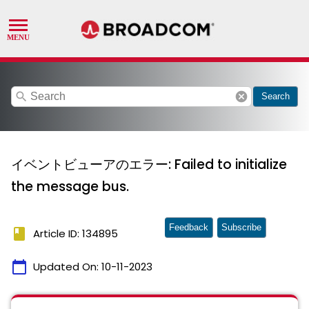
search
cancel
Search
イベントビューアのエラー: Failed to initialize
the message bus.
Feedback
Subscribe
book
Article ID: 134895
calendar_today
Updated On:
10-11-2023