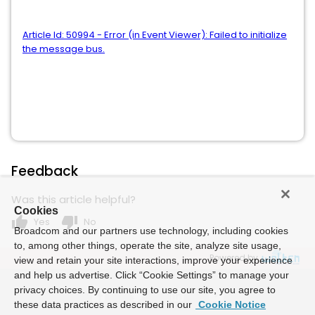
Article Id: 50994 - Error (in Event Viewer): Failed to initialize
the message bus.
Feedback
Was this article helpful?
Cookies
thumb_up
thumb_down
Yes
No
Broadcom and our partners use technology, including cookies
to, among other things, operate the site, analyze site usage,
Powered by
view and retain your site interactions, improve your experience
and help us advertise. Click “Cookie Settings” to manage your
privacy choices. By continuing to use our site, you agree to
these data practices as described in our
Cookie Notice