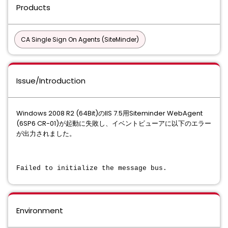
Products
CA Single Sign On Agents (SiteMinder)
Issue/Introduction
Windows 2008 R2 (64Bit)のIIS 7.5用Siteminder WebAgent
(6SP6 CR-01)が起動に失敗し、イベントビューアに以下のエラー
が出力されました。
Failed to initialize the message bus.
Environment