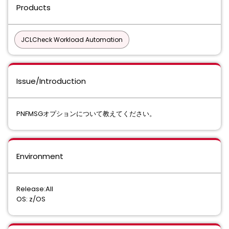
Products
JCLCheck Workload Automation
Issue/Introduction
PNFMSGオプションについて教えてください。
Environment
Release:All
OS: z/OS