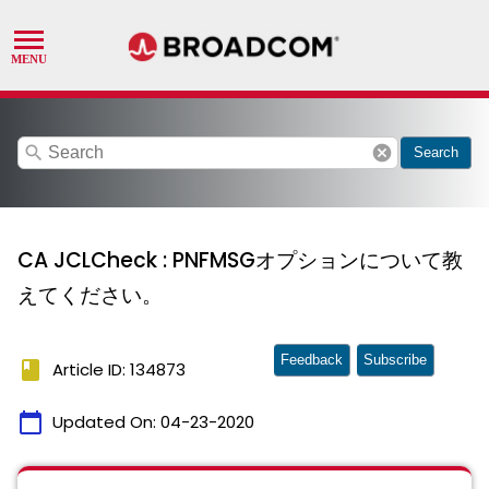
search
cancel
Search
CA JCLCheck : PNFMSGオプションについて教
えてください。
Feedback
Subscribe
book
Article ID: 134873
calendar_today
Updated On:
04-23-2020