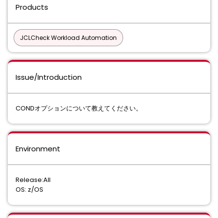
Products
JCLCheck Workload Automation
Issue/Introduction
CONDオプションについて教えてください。
Environment
Release:All
OS: z/OS