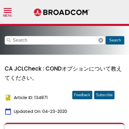
search
cancel
Search
CA JCLCheck : CONDオプションについて教え
てください。
Feedback
Subscribe
book
Article ID: 134871
calendar_today
Updated On:
04-23-2020