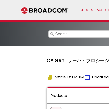
search
CA Gen : サーバ・プロ
book
calendar_today
Article ID: 134864
Updated
Products