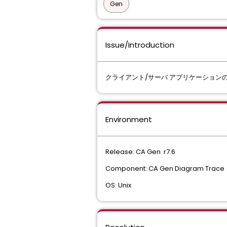
Gen
Issue/Introduction
クライアント/サーバ アプリケーション
Environment
Release: CA Gen r7.6
Component: CA Gen Diagram Trace
OS: Unix