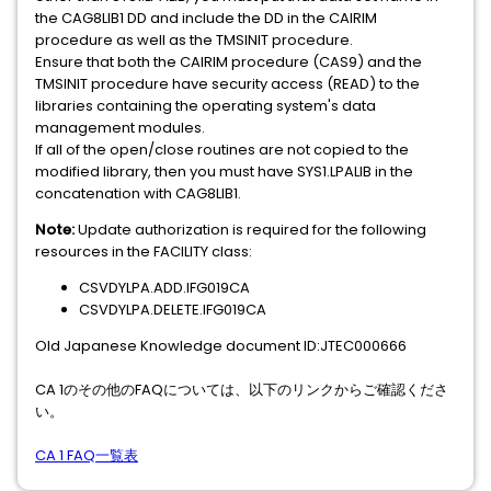
the CAG8LIB1 DD and include the DD in the CAIRIM
procedure as well as the TMSINIT procedure.
Ensure that both the CAIRIM procedure (CAS9) and the
TMSINIT procedure have security access (READ) to the
libraries containing the operating system's data
management modules.
If all of the open/close routines are not copied to the
modified library, then you must have SYS1.LPALIB in the
concatenation with CAG8LIB1.
Note:
Update authorization is required for the following
resources in the FACILITY class:
CSVDYLPA.ADD.IFG019CA
CSVDYLPA.DELETE.IFG019CA
Old Japanese Knowledge document ID:JTEC000666
CA 1のその他のFAQについては、以下のリンクからご確認くださ
い。
CA 1 FAQ一覧表