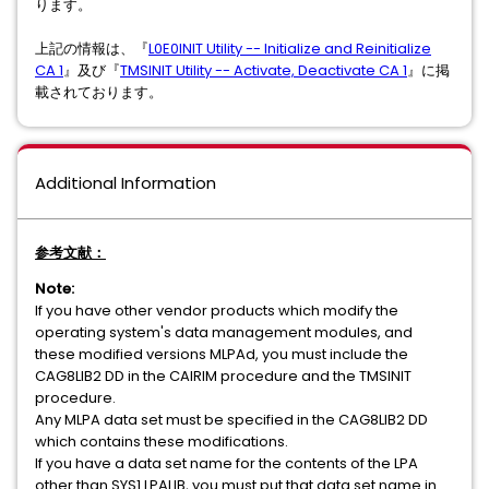
ります。
上記の情報は、『
L0E0INIT Utility -- Initialize and Reinitialize
CA 1
』及び『
TMSINIT Utility -- Activate, Deactivate CA 1
』に掲
載されております。
Additional Information
参考⽂献：
Note:
If you have other vendor products which modify the
operating system's data management modules, and
these modified versions MLPAd, you must include the
CAG8LIB2 DD in the CAIRIM procedure and the TMSINIT
procedure.
Any MLPA data set must be specified in the CAG8LIB2 DD
which contains these modifications.
If you have a data set name for the contents of the LPA
other than SYS1.LPALIB, you must put that data set name in