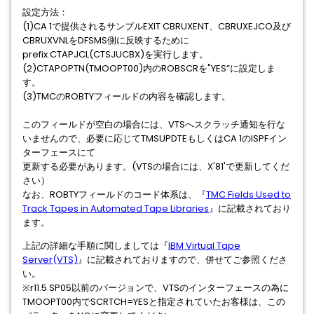
設定⽅法：
(1)CA 1で提供されるサンプルEXIT CBRUXENT、CBRUXEJCO及び
CBRUXVNLをDFSMS側に反映するために
prefix.CTAPJCL(CTSJUCBX)を実⾏します。
(2)CTAPOPTN(TMOOPT00)内のROBSCRを"YES”に設定しま
す。
(3)TMCのROBTYフィールドの内容を確認します。
このフィールドが空⽩の場合には、VTSへスクラッチ通知を⾏な
いませんので、必要に応じてTMSUPDTEもしくはCA 1のISPFイン
ターフェースにて
更新する必要があります。(VTSの場合には、X'81'で更新してくだ
さい）
なお、ROBTYフィールドのコード体系は、『
TMC Fields Used to
Track Tapes in Automated Tape Libraries
』に記載されており
ます。
上記の詳細な⼿順に関しましては『
IBM Virtual Tape
Server(VTS)
』に記載されておりますので、併せてご参照くださ
い。
※r11.5 SP05以前のバージョンで、VTSのインターフェースの為に
TMOOPT00内でSCRTCH=YESと指定されていたお客様は、この