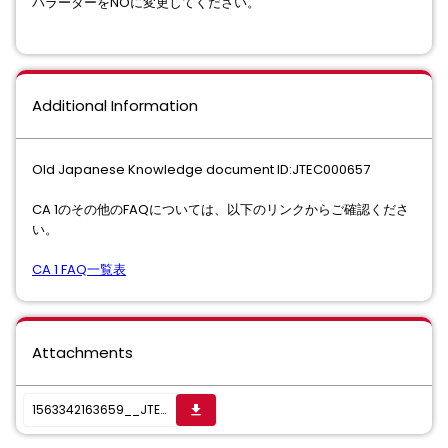
パラーターをNOに変更してください。
Additional Information
Old Japanese Knowledge document ID:JTEC000657
CA 1のその他のFAQについては、以下のリンクからご確認くださ
い。
CA 1 FAQ一覧表
Attachments
1563342163659__JTEC000657_support documentation.pdf
get_app