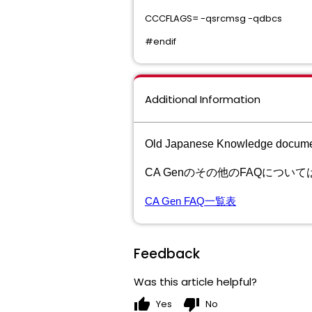
CCCFLAGS= -qsrcmsg -qdbcs
#endif
Additional Information
Old Japanese Knowledge docum
CA Genのその他のFAQにつ
CA Gen FAQ
一覧表
Feedback
Was this article helpful?
thumb_up
thumb_down
Yes
No