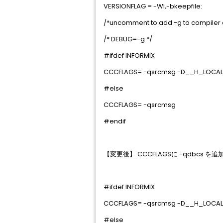
VERSIONFLAG = -Wl,-bkeepfile:
/*uncomment to add -g to compiler 
/* DEBUG=-g */
#ifdef INFORMIX
CCCFLAGS= -qsrcmsg -D__H_LOCAL
#else
CCCFLAGS= -qsrcmsg
#endif
【変更後】 CCCFLAGSに -qdbcs
#ifdef INFORMIX
CCCFLAGS= -qsrcmsg -D__H_LOCAL
#else