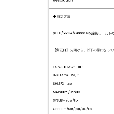
Resolution
◆ 設定方法
$IEFH/make/rs6000.hを編集し、
【変更前】 先頭から、以下の様になって
EXPORTFLAG= -bE:
LNKFLAG= -Wl,-f,
SHLSFX= .so
MAINLIB= /usr/lib
SYSLIB= /usr/lib
CPPLIB= /usr/lpp/xlC/lib