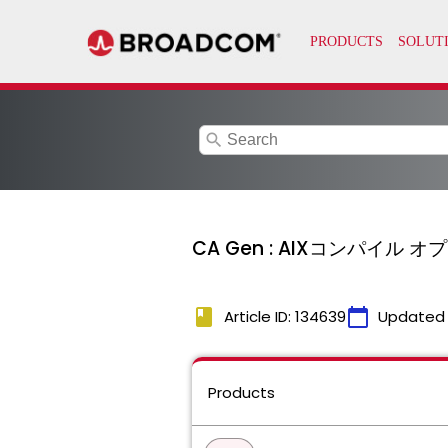
search
CA Gen : AIXコンパイル オ
book
calendar_today
Article ID: 134639
Updated
Products