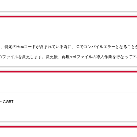
分に、特定のHexコードが含まれている為に、 Cでコンパイルエラーとなること
Tのファイルを変更します。変更後、再度rmtファイルの導入作業を行なって下
 - CGBT