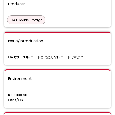
Products
CA 1 Flexible Storage
Issue/Introduction
CA 1のDSNBレコードとはどんなレコードですか？
Environment
Release:ALL
OS: z/OS