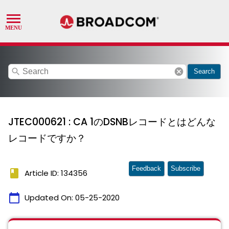
search
cancel
Search
JTEC000621 : CA 1のDSNBレコードとはどんな
レコードですか？
Feedback
Subscribe
book
Article ID: 134356
calendar_today
Updated On:
05-25-2020