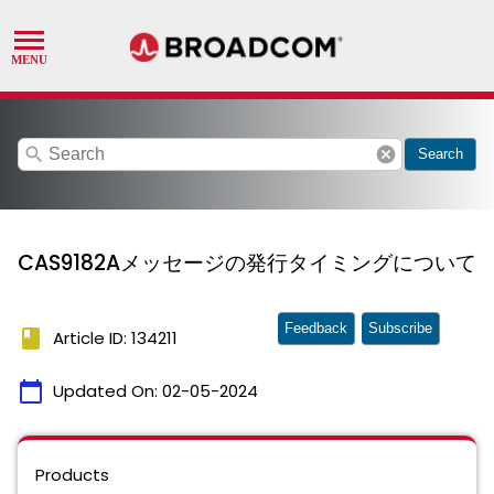
search
cancel
Search
CAS9182Aメッセージの発⾏タイミングについて
Feedback
Subscribe
book
Article ID: 134211
calendar_today
Updated On:
02-05-2024
Products