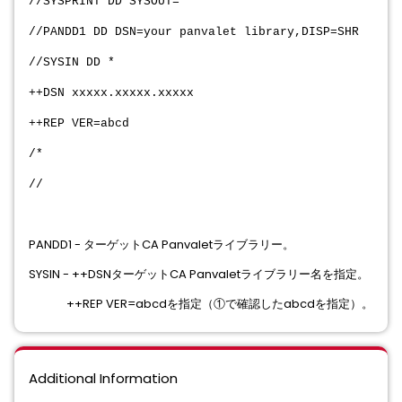
//SYSPRINT DD SYSOUT=*
//PANDD1 DD DSN=your panvalet library,DISP=SHR
//SYSIN DD *
++DSN xxxxx.xxxxx.xxxxx
++REP VER=abcd
/*
//
PANDD1 - ターゲットCA Panvaletライブラリー。
SYSIN - ++DSNターゲットCA Panvaletライブラリー名を指定。
++REP VER=abcdを指定（①で確認したabcdを指定）。
Additional Information