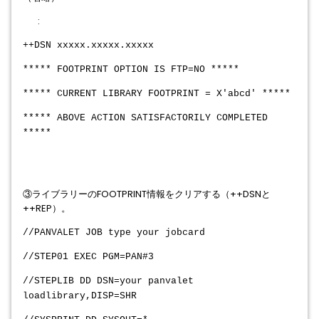
:
++DSN xxxxx.xxxxx.xxxxx
***** FOOTPRINT OPTION IS FTP=NO *****
***** CURRENT LIBRARY FOOTPRINT = X'abcd' *****
***** ABOVE ACTION SATISFACTORILY COMPLETED
*****
③ライブラリーのFOOTPRINT情報をクリアする（++DSNと
++REP）。
//PANVALET JOB type your jobcard
//STEP01 EXEC PGM=PAN#3
//STEPLIB DD DSN=your panvalet
loadlibrary,DISP=SHR