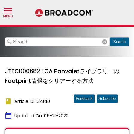
search
cancel
Search
JTEC000682 : CA Panvaletライブラリーの
Footprint情報をクリアーする方法
Feedback
Subscribe
book
Article ID: 134140
calendar_today
Updated On:
05-21-2020