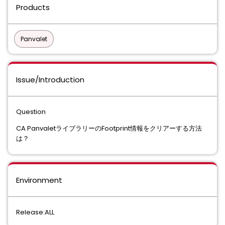
Products
Panvalet
Issue/Introduction
Question
CA PanvaletライブラリーのFootprint情報をクリアーする方法
は？
Environment
Release:ALL