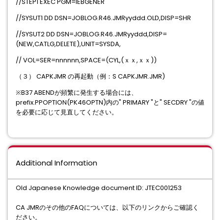
//STEP1 EXEC PGM=IEBGENER
//SYSUT1 DD DSN=JOBLOG.R46.JMRyyddd.OLD,DISP=SHR
//SYSUT2 DD DSN=JOBLOG.R46.JMRyyddd,DISP=
(NEW,CATLG,DELETE),UNIT=SYSDA,
// VOL=SER=nnnnnn,SPACE=(CYL,(ｘｘ,ｘｘ))
（３） CAPKJMR の再起動（例：S CAPKJMR.JMR)
※B37 ABENDが頻繁に発生する場合には、
prefix.PPOPTION(PK46OPTN)内の" PRIMARY "と" SECDRY "の値
を必要に応じて見直してください。
Additional Information
Old Japanese Knowledge document ID: JTEC001253
CA JMRのその他のFAQについては、以下のリンクからご確認く
ださい。