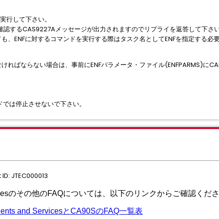
ドを実⾏して下さい。
認するCAS9227Aメッセージが出力されますのでリプライを返答して下さ
も、ENFに対するコマンドを実⾏する際はタスク名としてENFを指定する必
ればならない場合は、事前にENFパラメータ・ファイル(ENFPARMS)にCANC
ンドでは停止させないで下さい。
ID: JTEC000013
nd Servicesのその他のFAQについては、以下のリンクからご確認くだ
ents and ServicesとCA90SのFAQ一覧表