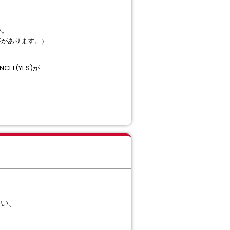
い。
要があります。）
EL(YES)が
さい。