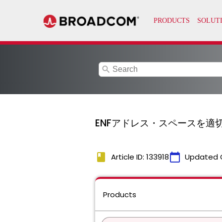
search
ENFアドレス・スペースを適
book
calendar_today
Article ID: 133918
Updated 
Products