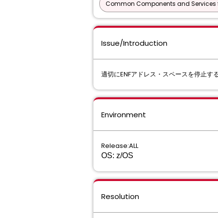
Common Components and Services f
Issue/Introduction
適切にENFアドレス・スペースを停⽌す
Environment
Release:ALL
OS: z/OS
Resolution