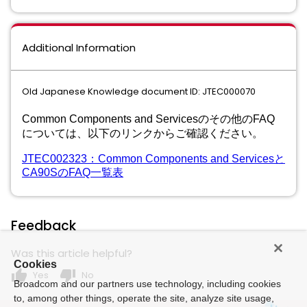
Additional Information
Old Japanese Knowledge document ID: JTEC000070
Common Components and Servicesのその他のFAQ
については、以下のリンクからご確認ください。
JTEC002323：Common Components and Servicesと
CA90SのFAQ一覧表
Feedback
Was this article helpful?
Cookies
thumb_up
thumb_down
Yes
No
Broadcom and our partners use technology, including cookies
to, among other things, operate the site, analyze site usage,